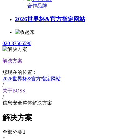
合作品牌
2026世界杯&官方指定网站
020-87566596
解决方案
您现在的位置：
2026世界杯&官方指定网站
/
关于BOSS
/
信息安全整体解决方案
解决方案
全部分类
